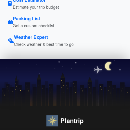
Estimate your trip budget
Packing List
Get a custom checklist
Weather Expert
Check weather & best time to go
Plantrip