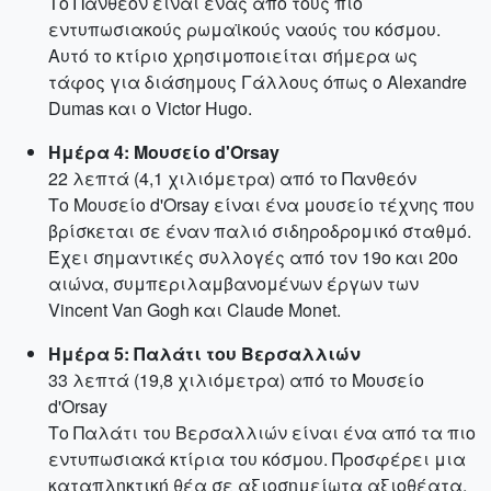
Το Πανθεόν είναι ένας από τους πιο
εντυπωσιακούς ρωμαϊκούς ναούς του κόσμου.
Αυτό το κτίριο χρησιμοποιείται σήμερα ως
τάφος για διάσημους Γάλλους όπως ο Alexandre
Dumas και ο Victor Hugo.
Ημέρα 4: Μουσείο d'Orsay
22 λεπτά (4,1 χιλιόμετρα) από το Πανθεόν
Το Μουσείο d'Orsay είναι ένα μουσείο τέχνης που
βρίσκεται σε έναν παλιό σιδηροδρομικό σταθμό.
Έχει σημαντικές συλλογές από τον 19ο και 20ο
αιώνα, συμπεριλαμβανομένων έργων των
Vincent Van Gogh και Claude Monet.
Ημέρα 5: Παλάτι του Βερσαλλιών
33 λεπτά (19,8 χιλιόμετρα) από το Μουσείο
d'Orsay
Το Παλάτι του Βερσαλλιών είναι ένα από τα πιο
εντυπωσιακά κτίρια του κόσμου. Προσφέρει μια
καταπληκτική θέα σε αξιοσημείωτα αξιοθέατα,