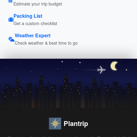
Estimate your trip budget
Packing List
Get a custom checklist
Weather Expert
Check weather & best time to go
Plantrip