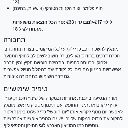
18)
חוף פלימרי וציר הקניות הטורקי (4 שעות, בחינם)
סך הכל הוצאות משוערות: ‎€33 למבוגר ו-‎€17 לילד
מתחת לגיל 18.
תחבורה
מומלץ להשכיר רכב כדי להגיע לכל המיקומים בצורה נוחה. רבי
הכרת דרכים ברודוס מעולים, רק חשוב לשים לב לחוקי התנועה
ולחוקי הכניסה לחניות, בתחילת חופשת הקיץ זמין הרבה
אפשרויות במגוון מחירים. כל נקודת יעד במסלול הטיול אפשרית
גם דרך השימוש בתחבורה ציבורית.
טיפים שימושיים
אורך הנסיעה בתכנית אחריות ובמקרה של שינויי תוכנית, עדיין
עדיף לקדם את זמנך החופשי עם תיכנון מספיק מראש. מומלץ
לאפשר יום נוסף לקרוא אותו "יום חופשי" כדי לשלוט בזמנך ולנוח
ולחקור את רודוס במקום של זה, יש גם מספר אופציות אטרקציות
נוספות כמו המוזיאון הארכאולוגי התיכון והספאי ליף.