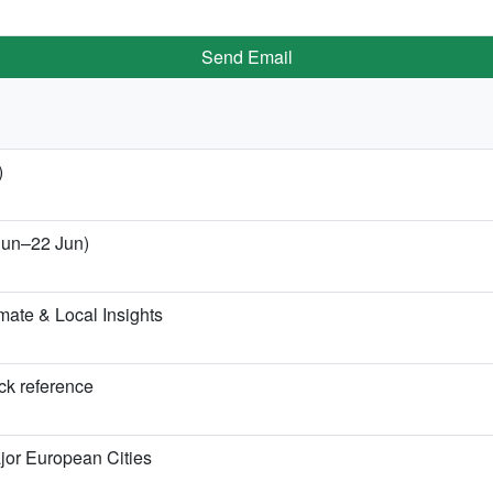
Send Email
)
 Jun–22 Jun)
ate & Local Insights
ick reference
jor European Cities