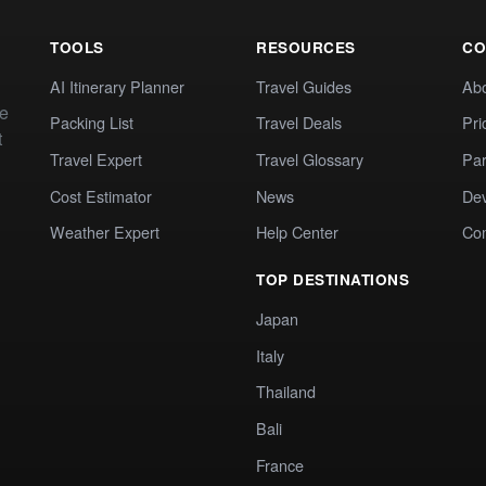
TOOLS
RESOURCES
CO
AI Itinerary Planner
Travel Guides
Ab
te
Packing List
Travel Deals
Pri
t
Travel Expert
Travel Glossary
Par
Cost Estimator
News
Dev
Weather Expert
Help Center
Co
TOP DESTINATIONS
Japan
Italy
Thailand
Bali
France