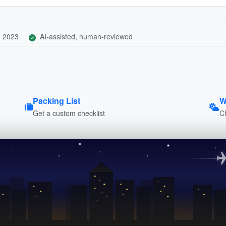
, 2023
AI-assisted, human-reviewed
Packing List
W
Get a custom checklist
C