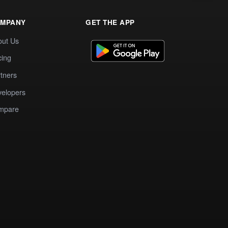
MPANY
GET THE APP
out Us
cing
tners
elopers
mpare