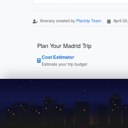
Itinerary created by
Plantrip Team
April 20
Plan Your Madrid Trip
Cost Estimator
Estimate your trip budget