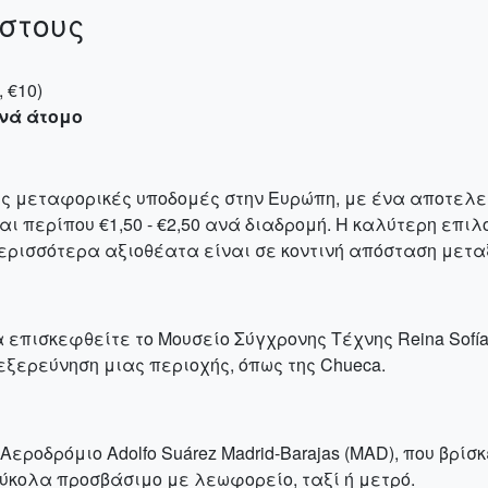
όστους
 €10)
ανά άτομο
ρες μεταφορικές υποδομές στην Ευρώπη, με ένα αποτελ
ναι περίπου €1,50 - €2,50 ανά διαδρομή. Η καλύτερη επ
περισσότερα αξιοθέατα είναι σε κοντινή απόσταση μεταξ
επισκεφθείτε το Μουσείο Σύγχρονης Τέχνης Reina Sofía ή
εξερεύνηση μιας περιοχής, όπως της Chueca.
Αεροδρόμιο Adolfo Suárez Madrid-Barajas (MAD), που βρί
εύκολα προσβάσιμο με λεωφορείο, ταξί ή μετρό.