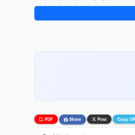
PDF
Share
Post
Copy U