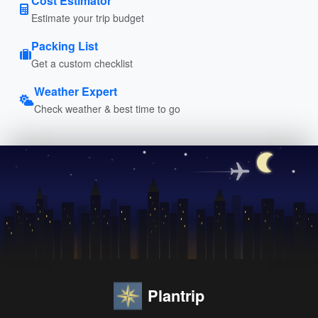
Cost Estimator
Estimate your trip budget
Packing List
Get a custom checklist
Weather Expert
Check weather & best time to go
Plantrip