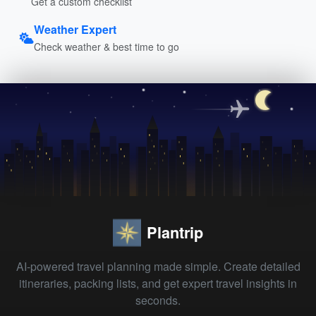
Get a custom checklist
Weather Expert
Check weather & best time to go
Plantrip
AI-powered travel planning made simple. Create detailed
itineraries, packing lists, and get expert travel insights in
seconds.