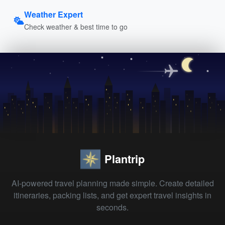
Weather Expert
Check weather & best time to go
Plantrip
AI-powered travel planning made simple. Create detailed
itineraries, packing lists, and get expert travel insights in
seconds.