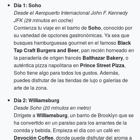
Día 1: Soho
Desde el Aeropuerto Internacional John F. Kennedy
JFK (29 minutos en coche)
Comienza tu viaje en el barrio de
Soho
, conocido por
su variedad de opciones gastronómicas. Ya sea que
busques hamburguesas gourmet en el famoso
Black
Tap Craft Burgers and Beer
, pan recién horneado en
la panadería de origen francés
Balthazar Bakery
, o
auténtica pizza napolitana en
Prince Street Pizza
,
Soho tiene algo para todos los gustos. Además,
puedes disfrutar de las tiendas de lujo o galerías de
arte de la zona.
Día 2: Williamsburg
Desde Soho (20 minutos en metro)
Dirígete a
Williamsburg
, un barrio de Brooklyn que se
ha convertido en un paraíso para los amantes de la
comida y bebida. Empieza el día con un café en
Devoción Coffee
, donde puede disfrutar del aroma a