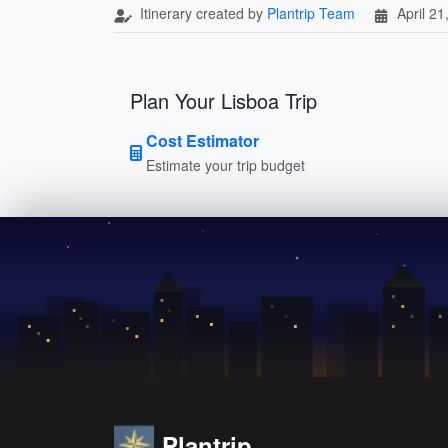
Itinerary created by
Plantrip Team
April 21
Plan Your Lisboa Trip
Cost Estimator
Estimate your trip budget
Plantrip