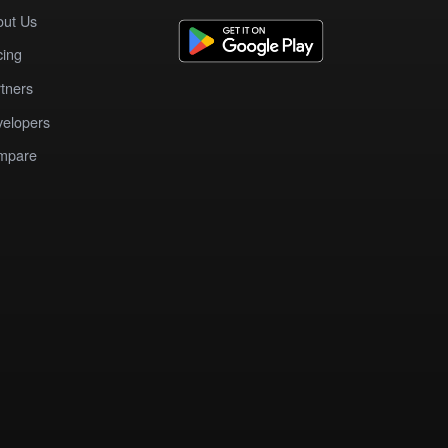
out Us
cing
tners
elopers
mpare