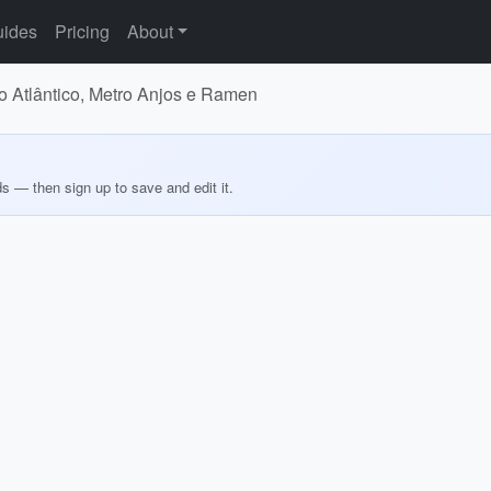
ides
Pricing
About
o Atlântico, Metro Anjos e Ramen
ds — then sign up to save and edit it.