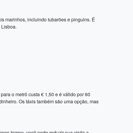
s marinhos, incluindo tubarões e pinguins. É
 Lisboa.
para o metrô custa € 1,50 e é válido por 60
 dinheiro. Os táxis também são uma opção, mas
enos tempo, você pode reduzir sua visita a