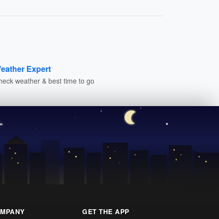
eather Expert
heck weather & best time to go
MPANY
GET THE APP