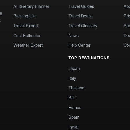
AI Itinerary Planner
Travel Guides
Ab
te
Packing List
Travel Deals
Pri
t
Travel Expert
Travel Glossary
Par
Cost Estimator
News
Dev
Weather Expert
Help Center
Co
TOP DESTINATIONS
Japan
Italy
Thailand
Bali
France
Spain
India