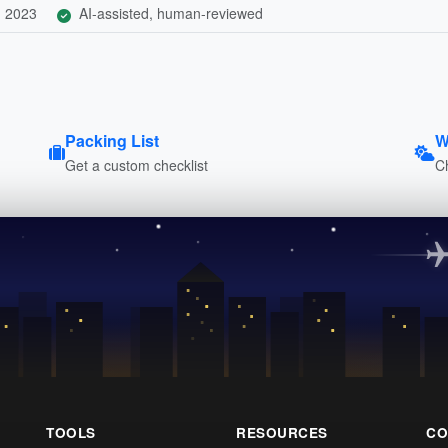
, 2023
AI-assisted, human-reviewed
Packing List
W
Get a custom checklist
C
TOOLS
RESOURCES
CO