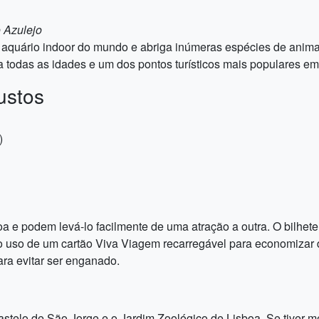
 Azulejo
aquário indoor do mundo e abriga inúmeras espécies de animai
 todas as idades e um dos pontos turísticos mais populares em
ustos
)
a e podem levá-lo facilmente de uma atração a outra. O bilhete 
 o uso de um cartão Viva Viagem recarregável para economizar
para evitar ser enganado.
Castelo de São Jorge e o Jardim Zoológico de Lisboa. Se tiver m