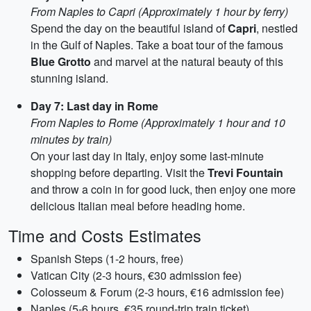
From Naples to Capri (Approximately 1 hour by ferry)
Spend the day on the beautiful island of
Capri
, nestled
in the Gulf of Naples. Take a boat tour of the famous
Blue Grotto
and marvel at the natural beauty of this
stunning island.
Day 7: Last day in Rome
From Naples to Rome (Approximately 1 hour and 10
minutes by train)
On your last day in Italy, enjoy some last-minute
shopping before departing. Visit the
Trevi Fountain
and throw a coin in for good luck, then enjoy one more
delicious Italian meal before heading home.
Time and Costs Estimates
Spanish Steps (1-2 hours, free)
Vatican City (2-3 hours, €30 admission fee)
Colosseum & Forum (2-3 hours, €16 admission fee)
Naples (5-6 hours, €35 round-trip train ticket)