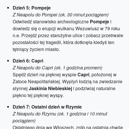
Dzień 5: Pompeje
Z Neapolu do Pompei (ok. 30 minut pociągiem)
Odwiiedź stanowisko archeologiczne
Pompeje
i
dowiedz się o erupcji wulkanu Wezuwiusz w 79 roku
n.e. Przejdź przez starożytne ulice i zobacz przetrwałe
pozostałości tej tragedii, która dotknęła kiedyś ten
tętniący życiem miasto.
Dzień 6: Capri
Z Neapolu do Capri (ok. 1 godzina promem)
Spędź dzień na pięknej wyspie
Capri
, położonej w
Zatoce Neapolitańskiej. Wypłyń łodzią na zwiedzanie
słynnej
Jaskinia Niebieskiej
i podziwiaj naturalne
piękno tej pięknej wyspy.
Dzień 7: Ostatni dzień w Rzymie
Z Neapolu do Rzymu (ok. 1 godzina i 10 minut
pociągiem)
Ostatniego dnia we Włoszech, zrób na ostatnią chwilę