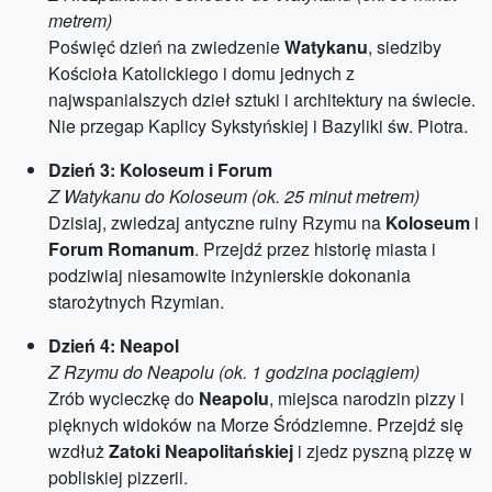
metrem)
Poświęć dzień na zwiedzenie
Watykanu
, siedziby
Kościoła Katolickiego i domu jednych z
najwspanialszych dzieł sztuki i architektury na świecie.
Nie przegap Kaplicy Sykstyńskiej i Bazyliki św. Piotra.
Dzień 3: Koloseum i Forum
Z Watykanu do Koloseum (ok. 25 minut metrem)
Dzisiaj, zwiedzaj antyczne ruiny Rzymu na
Koloseum
i
Forum Romanum
. Przejdź przez historię miasta i
podziwiaj niesamowite inżynierskie dokonania
starożytnych Rzymian.
Dzień 4: Neapol
Z Rzymu do Neapolu (ok. 1 godzina pociągiem)
Zrób wycieczkę do
Neapolu
, miejsca narodzin pizzy i
pięknych widoków na Morze Śródziemne. Przejdź się
wzdłuż
Zatoki Neapolitańskiej
i zjedz pyszną pizzę w
pobliskiej pizzerii.