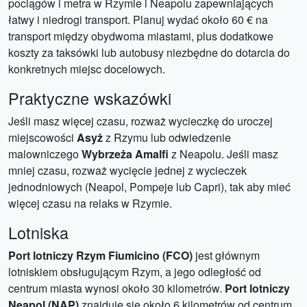
pociągów i metra w Rzymie i Neapolu zapewniających
łatwy i niedrogi transport. Planuj wydać około 60 € na
transport między obydwoma miastami, plus dodatkowe
koszty za taksówki lub autobusy niezbędne do dotarcia do
konkretnych miejsc docelowych.
Praktyczne wskazówki
Jeśli masz więcej czasu, rozważ wycieczkę do uroczej
miejscowości
Asyż
z Rzymu lub odwiedzenie
malowniczego
Wybrzeża Amalfi
z Neapolu. Jeśli masz
mniej czasu, rozważ wycięcie jednej z wycieczek
jednodniowych (Neapol, Pompeje lub Capri), tak aby mieć
więcej czasu na relaks w Rzymie.
Lotniska
Port lotniczy Rzym Fiumicino (FCO)
jest głównym
lotniskiem obsługującym Rzym, a jego odległość od
centrum miasta wynosi około 30 kilometrów.
Port lotniczy
Neapol (NAP)
znajduje się około 6 kilometrów od centrum