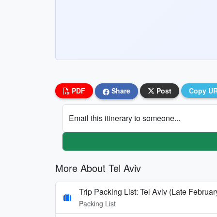
PDF
Share
Post
Copy U
Email this itinerary to someone...
More About Tel Aviv
Trip Packing List: Tel Aviv (Late Februa
Packing List