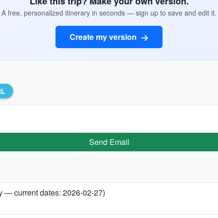
Like this trip? Make your own version.
A free, personalized itinerary in seconds — sign up to save and edit it.
Create my version
RL
Send Email
ry — current dates: 2026-02-27)