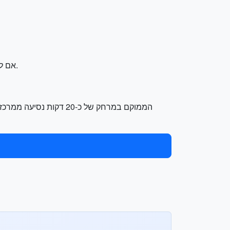
אם לא יש לך 4 ימים, נסה לקצר את התוכנית ל-3 ימים. בימי חמישי ושישי, איפשרו לעצמכם זמן יתר לצפייה במוזיאונים ושופינג.