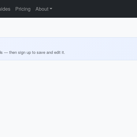
ides
Pricing
About
ds — then sign up to save and edit it.