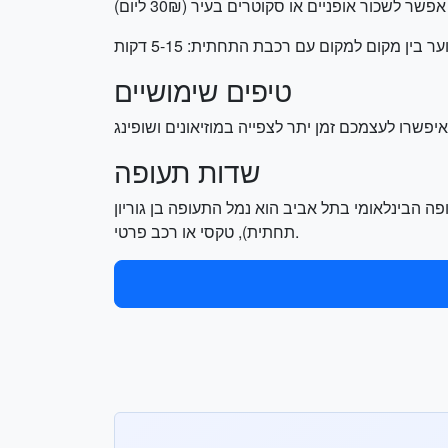
 בין מקום למקום עם רכבת התחתית: 5-15 דקות
טיפים שימושיים
שדות תעופה
 אביב הוא נמל התעופה בן גוריון (TLV) הממוקם במרחק של כ-20 דקות נסיעה ממרכז העיר. לשדה תוכלו לגשת בתחבורה ציבורית (רכבת
תחתית), טקסי או רכב פרטי.