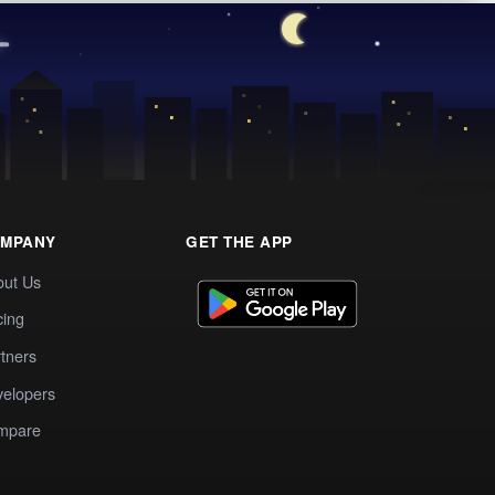
MPANY
GET THE APP
out Us
cing
tners
elopers
mpare