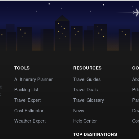
TOOLS
RESOURCES
CO
AI Itinerary Planner
Travel Guides
Ab
te
Packing List
Travel Deals
Pri
t
Travel Expert
Travel Glossary
Par
Cost Estimator
News
Dev
Weather Expert
Help Center
Co
TOP DESTINATIONS