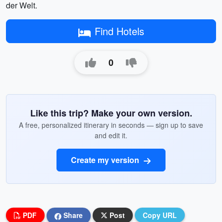
der Welt.
Find Hotels
0
Like this trip? Make your own version.
A free, personalized itinerary in seconds — sign up to save
and edit it.
Create my version
PDF
Share
Post
Copy URL