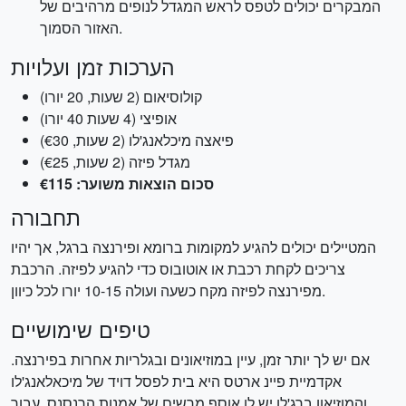
המבקרים יכולים לטפס לראש המגדל לנופים מרהיבים של
האזור הסמוך.
הערכות זמן ועלויות
קולוסיאום (2 שעות, 20 יורו)
אופיצי (4 שעות 40 יורו)
פיאצה מיכלאנג'לו (2 שעות, €30)
מגדל פיזה (2 שעות, €25)
סכום הוצאות משוער: €115
תחבורה
המטיילים יכולים להגיע למקומות ברומא ופירנצה ברגל, אך יהיו
צריכים לקחת רכבת או אוטובוס כדי להגיע לפיזה. הרכבת
מפירנצה לפיזה מקח כשעה ועולה 10-15 יורו לכל כיוון.
טיפים שימושיים
אם יש לך יותר זמן, עיין במוזיאונים ובגלריות אחרות בפירנצה.
אקדמיית פיינ ארטס היא בית לפסל דויד של מיכאלאנג'לו
והמוזיאון ברג'לו יש לו אוסף מרשים של אמנות הרנסנס. עבור