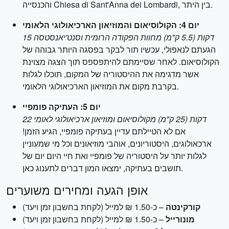
והכנסייה Chiesa di Sant'Anna dei Lombardi, בין היתר.
יום 4: הקולוסיאום והמוזיאון הארכיאולוגי הלאומי
15 דקות (5.5 ק"מ) מחוות הפקודה הרומית וסנט'יאנסטסה
הגעתם לנאפולי, עכשיו תור לבקר בפסגה היותר גבוהה של
הקולוסיאום. לאחר שסיימתם להיתפספס תוך הצגה מצוינת
אשר מדגימה את ההיסטוריה של המקום, תוכלו לגלות
בקרבת מקום את המוזיאון הארכיאולוגי הלאומי.
יום 5: העתיקה פומפיי
22 דקות (25 ק"מ) מקולוסיאום ומוזיאון ארכיאולוגי לאומי
אם לא הטיילתם עדיין בעתיקה פומפיי, הגיע הזמן!
ארכאולוגים, היסטוריונים, אוהבי מוזיאונים וכל מי שמעוניין
לגלות יותר על היסטוריה של פומפיי ואת חיי היום יום של
תושבים בעתיקה, ימצאו המון דברים לתענוג כאן.
אופן הגעה ומחירים משוערים
קורקינטה
– כ-1.50 ₪ למייל (לקחת בחשבון זמן ויעד)
מונורייל
– כ-1.50 ₪ למייל (לקחת בחשבון זמן ויעד)