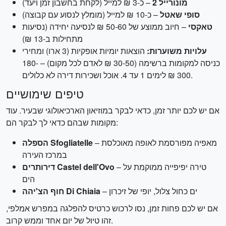
מונורייל 2
– כ-3 ₪ למייל (לקחת בחשבון זמן ויעד)
סופי שאטל
– כ-10 ₪ למייל (מומלץ לנסוע עם קבוצה)
טאקסי
– חיוב ממוצע של 50-60 ₪ לנסיעה יחידה (נסיעות
מתחילות ב-13 ₪)
עלויות משוערות:
הוצאות יומיות אופקיות (3 ארו) ומחירי
כניסה למקומות ברשימה (30-50 ₪ לאדם לכל מקום) – 180-
300 ₪ לימים 1 עד 4. אוכל ושכירות דירה לא כלולים.
טיפים שימושיים
אם יש לכם יותר זמן, כדאי לבקר במוזיאון הארכיאולוגי שבעיר. עוד
מקומות שבהם כדאי לך לבקר הם:
– מאפיה מפורסמת לאופה מאוכלסת
הספלה Sfogliatelle
במרכז העירה
– טירה יפיפייה ממוקמת על
דירותרים Castel dell'Ovo
הים
– ים כחול צלול, יופי של זיכרון
חוף הצ'יהה Di Chiaia
אם יש לכם פחות זמן, נסו לרכוש כרטיס להפלגה במפרש אמלפי,
זהו טיול של יום אחד וממש קרוב.