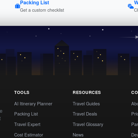
Packing List
W
Get a custom checklist
C
TOOLS
RESOURCES
CO
AI Itinerary Planner
Travel Guides
Ab
te
Packing List
Travel Deals
Pri
t
Travel Expert
Travel Glossary
Par
Cost Estimator
News
Dev