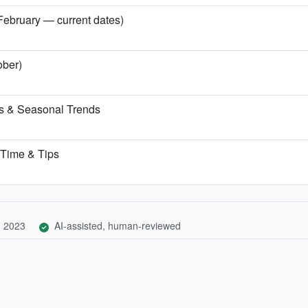
 February — current dates)
ober)
ns & Seasonal Trends
t Time & Tips
, 2023
AI-assisted, human-reviewed