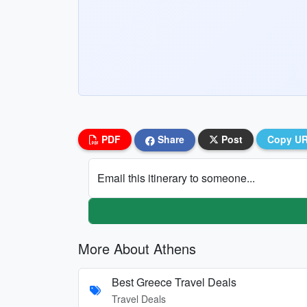
PDF
Share
Post
Copy U
Email this itinerary to someone...
More About Athens
Best Greece Travel Deals
Travel Deals