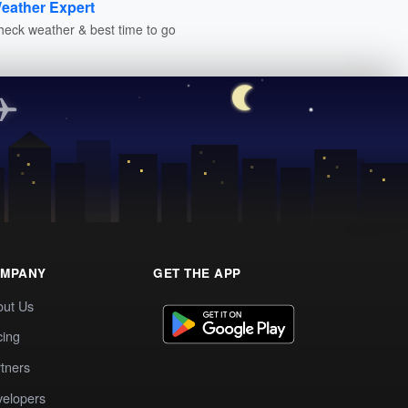
eather Expert
heck weather & best time to go
MPANY
GET THE APP
out Us
cing
tners
elopers