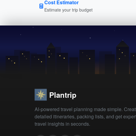
Cost Estimator
Estimate your trip budget
Plantrip
AI-powered travel planning made simple. Crea
detailed itineraries, packing lists, and get exper
travel insights in seconds.