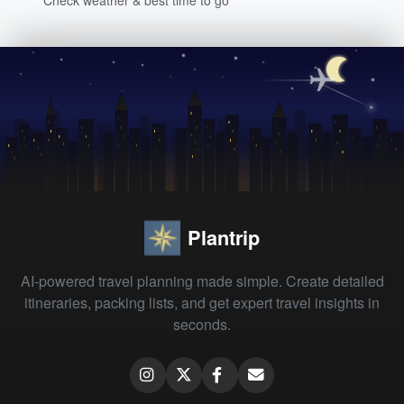
Plantrip
AI-powered travel planning made simple. Create detailed
itineraries, packing lists, and get expert travel insights in
seconds.