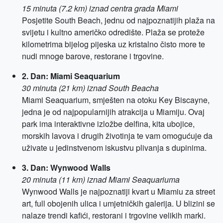
15 minuta (7.2 km) iznad centra grada Miami
Posjetite South Beach, jednu od najpoznatijih plaža na
svijetu i kultno američko odredište. Plaža se proteže
kilometrima bijelog pijeska uz kristalno čisto more te
nudi mnoge barove, restorane i trgovine.
2. Dan: Miami Seaquarium
30 minuta (21 km) iznad South Beacha
Miami Seaquarium, smješten na otoku Key Biscayne,
jedna je od najpopularnijih atrakcija u Miamiju. Ovaj
park ima interaktivne izložbe delfina, kita ubojice,
morskih lavova i drugih životinja te vam omogućuje da
uživate u jedinstvenom iskustvu plivanja s dupinima.
3. Dan: Wynwood Walls
20 minuta (11 km) iznad Miami Seaquariuma
Wynwood Walls je najpoznatiji kvart u Miamiu za street
art, full obojenih ulica i umjetničkih galerija. U blizini se
nalaze trendi kafići, restorani i trgovine velikih marki.