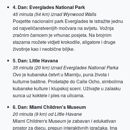
4. Dan: Everglades National Park
45 minuta (54 km) iznad Wynwood Walls
Posjetite nacionalni park Everglades te istražite jednu
od najveličanstvenijih močvara na svijetu. Vožnja
zračnim čamcem je vrhunac posjeta. Na brojnim
stazama možete vidjeti krokodile, aligatore i druge
životinje kao i neobične biljke.
5. Dan: Little Havana
35 minuta (20 km) iznad Everglades National Parka
Ovo je kubanska četvrt u Miamiju, puna života i
kulturne baštine. Prošetajte do Calle Ocho, simbolima
kubanske kulture i klupskoj sceni. Uživajte u zalasku
sunca uz koktele i ples na ulicama.
6. Dan: Miami Children's Museum
20 minuta (9 km) od Little Havane
Miami Children's Museum je zabavan i edukativan
prostor za djecu, prepun interaktivnih igračaka. Ima