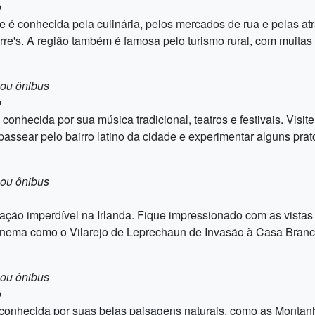
o
 é conhecida pela culinária, pelos mercados de rua e pelas atra
rre's. A região também é famosa pelo turismo rural, com muitas f
 ou ônibus
o
nhecida por sua música tradicional, teatros e festivais. Visit
ssear pelo bairro latino da cidade e experimentar alguns pratos
 ou ônibus
ação imperdível na Irlanda. Fique impressionado com as vistas
cinema como o Vilarejo de Leprechaun de Invasão à Casa Branc
 ou ônibus
o
 conhecida por suas belas paisagens naturais, como as Montanh