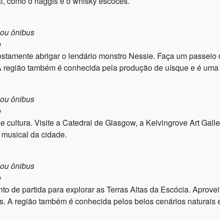
al, como o haggis e o whisky escocês.
 ou ônibus
o
tamente abrigar o lendário monstro Nessie. Faça um passeio de 
 região também é conhecida pela produção de uísque e é uma ót
 ou ônibus
o
e cultura. Visite a Catedral de Glasgow, a Kelvingrove Art Gal
 musical da cidade.
 ou ônibus
o
to de partida para explorar as Terras Altas da Escócia. Aprove
ss. A região também é conhecida pelos belos cenários naturais