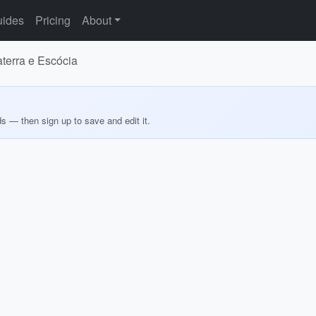
ides
Pricing
About
aterra e Escócia
ds — then sign up to save and edit it.