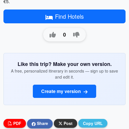
€5.
Find Hotels
0
Like this trip? Make your own version.
A free, personalized itinerary in seconds — sign up to save
and edit it.
Create my version
PDF
Share
Post
Copy URL