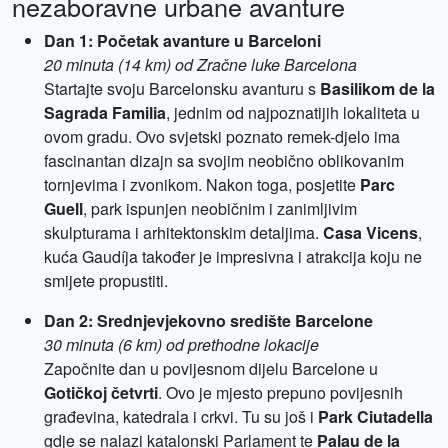
nezaboravne urbane avanture
Dan 1: Početak avanture u Barceloni
20 minuta (14 km) od Zračne luke Barcelona
Startajte svoju Barcelonsku avanturu s
Basilikom de la
Sagrada Familia
, jednim od najpoznatijih lokaliteta u
ovom gradu. Ovo svjetski poznato remek-djelo ima
fascinantan dizajn sa svojim neobično oblikovanim
tornjevima i zvonikom. Nakon toga, posjetite
Parc
Guell
, park ispunjen neobičnim i zanimljivim
skulpturama i arhitektonskim detaljima.
Casa Vicens
,
kuća Gaudíja također je impresivna i atrakcija koju ne
smijete propustiti.
Dan 2: Srednjevjekovno središte Barcelone
30 minuta (6 km) od prethodne lokacije
Započnite dan u povijesnom dijelu Barcelone u
Gotičkoj četvrti
. Ovo je mjesto prepuno povijesnih
građevina, katedrala i crkvi. Tu su još i
Park Ciutadella
gdje se nalazi katalonski Parlament te
Palau de la