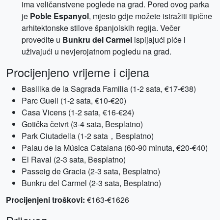
ima veličanstvene poglede na grad. Pored ovog parka
je
Poble Espanyol
, mjesto gdje možete istražiti tipične
arhitektonske stilove španjolskih regija. Večer
provedite u
Bunkru del Carmel
ispijajući piće i
uživajući u nevjerojatnom pogledu na grad.
Procijenjeno vrijeme i cijena
Basilika de la Sagrada Familia (1-2 sata, €17-€38)
Parc Guell (1-2 sata, €10-€20)
Casa Vicens (1-2 sata, €16-€24)
Gotička četvrt (3-4 sata, Besplatno)
Park Ciutadella (1-2 sata，Besplatno)
Palau de la Música Catalana (60-90 minuta, €20-€40)
El Raval (2-3 sata, Besplatno)
Passeig de Gracia (2-3 sata, Besplatno)
Bunkru del Carmel (2-3 sata, Besplatno)
Procijenjeni troškovi:
€163-€1626