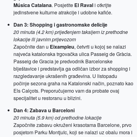
Música Catalana
. Posjetite
El Raval
i otkrijte
jedinstvene kulturne atrakcije i udobne kafiće.
Dan 3: Shopping i gastronomske delicije
20 minuta (4.2 km) prijeđenjem taksijem iz prethodne
lokacije ili javnim prijevozom
Započnite dan u
Eixampleu
, četvrti u kojoj se nalazi
najveća katalonska trgovačka ulica Passeig de Gràcia.
Passeig de Gracia je predvodnik Barcelonske
blještavice i predstavlja ga odličan izbor za shopping i
razgledavanje ukrašenih građevina. U listopadu
počinje sezona graha na Katalonski način, poznato kao
Els Calçots. Preporučujemo vam da probate ovaj
specijalitet u restoranu u blizini.
Dan 4: Zabava u Barceloni
20 minuta (5.9 km) od prethodne lokacije
Započnite zabavu okruženi krasotama Barcelone, prvo
posjetom Parku Montjuïc, koji se nalazi uz obalu mora i