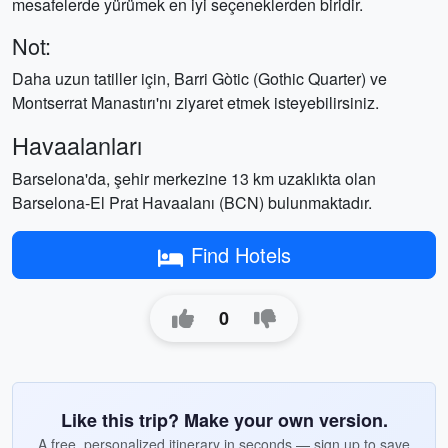
mesafelerde yürümek en iyi seçeneklerden biridir.
Not:
Daha uzun tatiller için, Barri Gòtic (Gothic Quarter) ve
Montserrat Manastırı'nı ziyaret etmek isteyebilirsiniz.
Havaalanları
Barselona'da, şehir merkezine 13 km uzaklıkta olan
Barselona-El Prat Havaalanı (BCN) bulunmaktadır.
Find Hotels
0
Like this trip? Make your own version.
A free, personalized itinerary in seconds — sign up to save